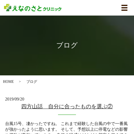
メ
ブログ
HOME
ブログ
2019/09/20
四方山話 自分に合ったものを選ぶ②
台風15号、凄かったですね。 これまで経験した台風の中で一番風
が強かったように思います。 そして、予想以上に停電などの影響