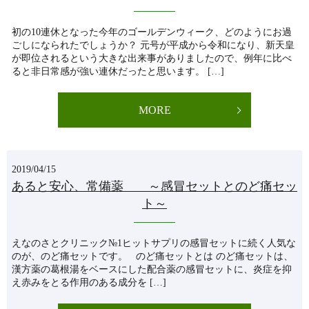
初の10連休となった今年のゴールデンウィーク、どのようにお過
ごしになられたでしょうか？ 元号が平成から令和になり、新天皇
が即位されるという大きな出来事がありましたので、例年に比べ
ると非日常感が強い連休だったと思います。 […]
MORE
2019/04/15
あると安心、常備薬 ～感冒セットとのど痛セッ
ト～
えなのさとクリニック№1ヒットサプリの感冒セットに続く人気な
のが、のど痛セットです。 のど痛セットとは のど痛セットは、
漢方薬の葛根湯をベースにした配合薬の感冒セットに、炎症を抑
え赤みをとる作用のある成分を […]