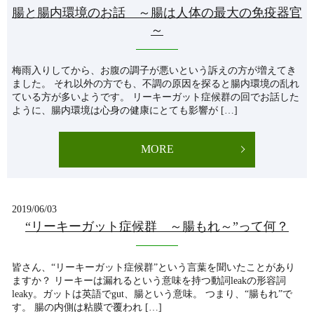
腸と腸内環境のお話 ～腸は人体の最大の免疫器官
～
梅雨入りしてから、お腹の調子が悪いという訴えの方が増えてき
ました。 それ以外の方でも、不調の原因を探ると腸内環境の乱れ
ている方が多いようです。 リーキーガット症候群の回でお話した
ように、腸内環境は心身の健康にとても影響が […]
MORE
2019/06/03
“リーキーガット症候群 ～腸もれ～”って何？
皆さん、“リーキーガット症候群”という言葉を聞いたことがあり
ますか？ リーキーは漏れるという意味を持つ動詞leakの形容詞
leaky。ガットは英語でgut、腸という意味。 つまり、“腸もれ”で
す。 腸の内側は粘膜で覆われ […]