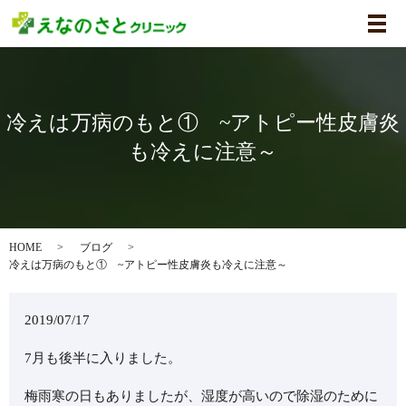
メ
冷えは万病のもと① ~アトピー性皮膚炎
も冷えに注意～
HOME
ブログ
冷えは万病のもと① ~アトピー性皮膚炎も冷えに注意～
2019/07/17
7月も後半に入りました。
梅雨寒の日もありましたが、湿度が高いので除湿のために