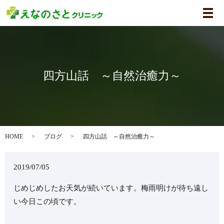
メ
四方山話 ～自然治癒力～
HOME
ブログ
四方山話 ～自然治癒力～
2019/07/05
じめじめしたお天気が続いています。梅雨明けが待ち遠し
い今日この頃です。