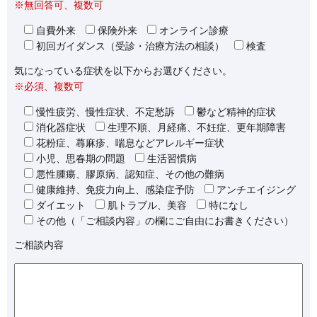
※無回答可、複数可
自費外来
保険外来
オンライン診療
初回ガイダンス（受診・治療方法の相談）
検査
気になっている症状を以下からお選びください。
※必須、複数可
慢性疲労、慢性症状、不定愁訴
鬱など精神的症状
消化器症状
生理不順、月経痛、不妊症、更年期障害
花粉症、蕁麻疹、喘息などアレルギー症状
小児、思春期の問題
生活習慣病
悪性腫瘍、膠原病、認知症、その他の難病
健康維持、免疫力向上、感染症予防
アンチエイジング
ダイエット
肌トラブル、美容
特になし
その他（「ご相談内容」の欄にご自由にお書きください）
ご相談内容