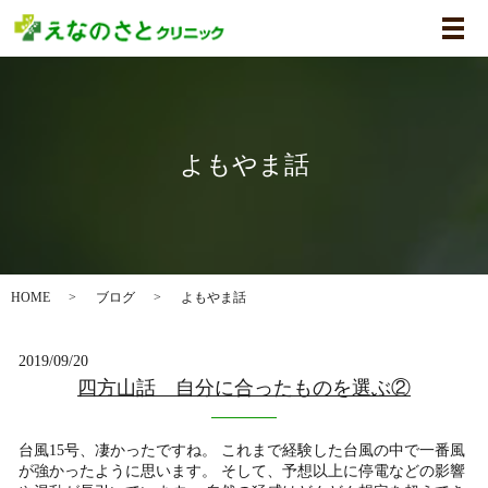
メ
よもやま話
HOME
ブログ
よもやま話
2019/09/20
四方山話 自分に合ったものを選ぶ②
台風15号、凄かったですね。 これまで経験した台風の中で一番風
が強かったように思います。 そして、予想以上に停電などの影響