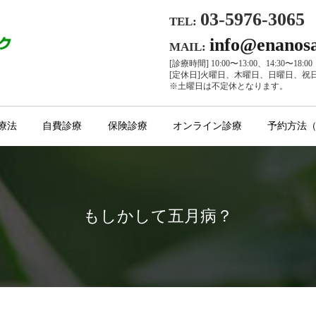
03-5976-3065
TEL:
info@enanos
MAIL:
[診療時間] 10:00〜13:00、14:30〜18:00
[定休日]火曜日、木曜日、日曜日、祝
※土曜日は不定休となります。
療法
自費診療
保険診療
オンライン診療
予約方法
もしかして五月病？