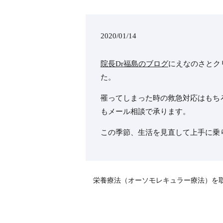
2020/01/14
院長Dr福島のブログ
にえなのさとク
た。
罹ってしまった時の救急対応はもち
もメール相談で承ります。
この季節、生活を見直して上手に乗
栄養療法（オーソモレキュラー療法）を