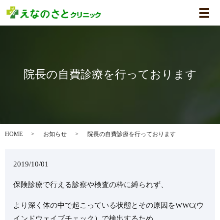
メ
院長の自費診療を行っております
HOME
お知らせ
院長の自費診療を行っております
2019/10/01
保険診療で行える診察や検査の枠に縛られず、
より深く体の中で起こっている状態とその原因をWWC(ウ
インドウェイブチェック）で検出するため、